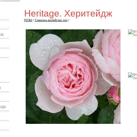
Heritage. Херитейдж
РОЗЫ
/
Саженцы английских роз
/
ов
з
нда