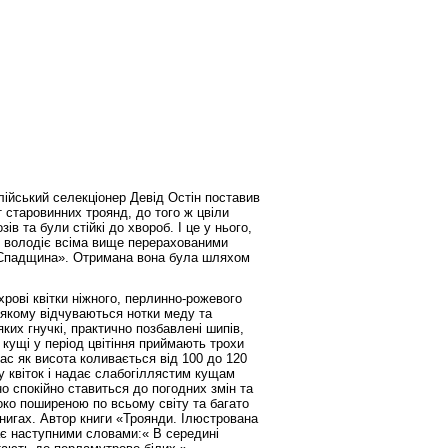
йський селекціонер Девід Остін поставив
т старовинних троянд, до того ж цвіли
ів та були стійкі до хвороб. І це у нього,
що володіє всіма вище перерахованими
є «Спадщина». Отримана вона була шляхом
хрові квітки ніжного, перлинно-рожевого
якому відчуваються нотки меду та
 яких гнучкі, практично позбавлені шипів,
 кущі у період цвітіння приймають трохи
ас як висота коливається від 100 до 120
у квіток і надає слабогіллястим кущам
о спокійно ставиться до погодних змін та
роко поширеною по всьому світу та багато
 книгах. Автор книги «Троянди. Ілюстрована
ає наступними словами:« В середині