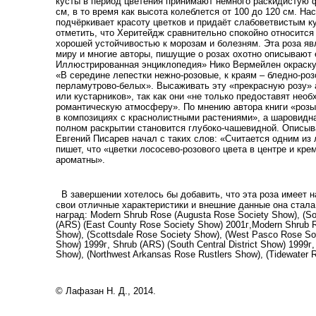
кусты в период цветения принимают немного раскидистую ф
см, в то время как высота колеблется от 100 до 120 см. Н
подчёркивает красоту цветков и придаёт слабоветвистым к
отметить, что Херитейдж сравнительно спокойно относится
хорошей устойчивостью к морозам и болезням. Эта роза яв
миру и многие авторы, пишущие о розах охотно описывают е
Иллюстрированная энциклопедия» Нико Вермейлен окраску
«В середине лепестки нежно-розовые, к краям – бледно-ро
перламутрово-белых». Высаживать эту «прекрасную розу» 
или кустарников», так как они «не только предоставят необ
романтическую атмосферу». По мнению автора книги «розы»
в композициях с краснолистными растениями», а шаровидна
полном раскрытии становится глубоко-чашевидной. Описыва
Евгений Писарев начал с таких слов: «Считается одним из
пишет, что «цветки лососево-розового цвета в центре и кр
ароматны».
В
завершении
хотелось
бы
добавить
,
что
эта
роза
имеет
н
свои
отличные
характеристики
и
внешние
данные
она
стала
наград
: Modern Shrub Rose (Augusta Rose Society Show), (Sou
(ARS) (East County Rose Society Show) 2001
г
,Modern Shrub R
Show), (Scottsdale Rose Society Show), (West Pasco Rose Soc
Show) 1999
г
, Shrub (ARS) (South Central District Show) 1999
г
Show), (Northwest Arkansas Rose Rustlers Show), (Tidewater 
© Лафазан Н. Д., 2014.