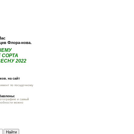
О компании
Как купить
Фотогалерея
Статьи
Опт
Контак
Вас
нцев Флора-нова.
ШЕМУ
 СОРТА
ЕСНУ 2022
ов. на сайт
тимент по посадочному
обавлены:
фотографию и самый
робности можно