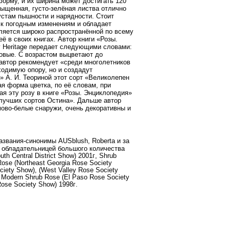
орму, и их ширина может достигать 120
асыщенная, густо-зелёная листва отлично
устам пышности и нарядности. Стоит
 к погодным изменениям и обладает
ляется широко распространённой по всему
ё в своих книгах. Автор книги «Розы.
 Heritage передает следующими словами:
зовые. С возрастом выцветают до
автор рекомендует «среди многолетников
ходимую опору, но и создадут
 А. И. Теориной этот сорт «Великолепен
я форма цветка, по её словам, при
я эту розу в книге «Розы. Энциклопедия»
 лучших сортов Остина». Дальше автор
емово-белые снаружи, очень декоративны и
азвания
-
синонимы
AUSblush, Roberta
и
за
обладательницей
большого
количества
th Central District Show) 2001
г
, Shrub
ose (Northeast Georgia Rose Society
iety Show), (West Valley Rose Society
, Modern Shrub Rose (El Paso Rose Society
Rose Society Show) 1998
г
.