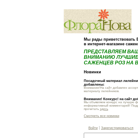
Мы рады приветствовать 
в интернет-магазине саже
ПРЕДСТАВЛЯЕМ ВА
ВНИМАНИЮ ЛУЧШИЕ
САЖЕНЦЕВ РОЗ НА В
Новинки
Посадочный материал лилейник
добавлены:
Внимание!На сайт добавлен ассор
материалу лилейников.
Внимание! Конкурс! на сайт д
Мы объявляем конкурс на лучшую 
информативный комментарий! Под
прочитать
здесь
Смотреть все новинки
Войти
Зарегистрироваться