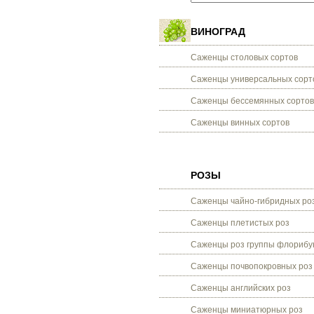
ВИНОГРАД
Саженцы столовых сортов
Саженцы универсальных сорт
Саженцы бессемянных сортов
Саженцы винных сортов
РОЗЫ
Саженцы чайно-гибридных ро
Саженцы плетистых роз
Саженцы роз группы флорибу
Саженцы почвопокровных роз
Саженцы английских роз
Саженцы миниатюрных роз