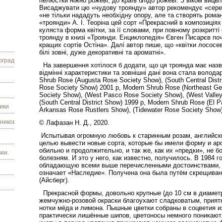
пелюстки ніжно рожеві, до країв блідо рожеві. З віком вицв
Висаджувати цю «чудову троянду» автор рекомендує «серед 
«не тільки нададуть необхідну опору, але та створять ром
«троянди» А. І. Теоріна цей сорт «Прекрасний в композиція
куляста форма квітки, за її словами, при повному розкритт
троянду в книзі «Троянди. Енциклопедія» Євген Писарєв поч
кращих сортів Остіна». Далі автор пише, що «квітки лососе
білі зовні, дуже декоративні та ароматні».
граду.
На завершення хотілося б додати, що ця троянда має назви
відмінні характеристики та зовнішні дані вона стала волода
Shrub Rose (Augusta Rose Society Show), (South Central Distr
Rose Society Show) 2001 р, Modern Shrub Rose (Northeast Ge
Society Show), (West Pasco Rose Society Show), (West Valle
(South Central District Show) 1999 р, Modern Shrub Rose (El 
ики
Arkansas Rose Rustlers Show), (Tidewater Rose Society Show)
ников.
© Лафазан Н. Д., 2020.
Испытывая огромную любовь к старинным розам, английск
целью вывести новые сорта, которые бы имели форму и аро
обильно и продолжительно, и так же, как их «предки», не 
ии.
болезням. И это у него, как известно, получилось. В 1984 
обладающую всеми выше перечисленными достоинствами, и 
означает «Наследие». Получена она была путём скрещиван
(Айсберг).
Прекрасной формы, довольно крупные (до 10 см в диаметр
жемчужно-розовой окраски благоухают сладковатым, прият
нотки мёда и лимона. Пышные цветки собраны в соцветия из
практически лишённые шипов, цветоносы немного поникают