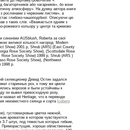
ітають до перламутрово-білих ».
багаторічників або чагарників», бо вони
античну атмосферу». На думку автора книги
х з рослинами з червоним листям», а
і стає глибоко-чашоподібної. Описуючи цю
ав з таких слів: «Вважається одним з
во-рожевого кольору у центрі та кремово
 синоніми AUSblush, Roberta за свої
ркою великої кількості нагород: Modern
ict Show) 2001 р, Shrub (ARS) (East County
orgia Rose Society Show), (Scottsdale Rose
y Rose Society Show) 1999 р, Shrub (ARS )
Paso Rose Society Show), (Northwest
 1998 р.
ий селекционер Девид Остин задался
мат старинных роз, к тому же цвели
боялись морозов и были устойчивы к
году он вывел превосходную розу,
назвал её Heritage, что в переводе
ия неизвестного сеянца и сорта
Iceberg
е), густомахровые цветки нежной,
ным ароматом в котором чувствуются
 3-7 штук, под тяжестью которых гибкие,
. Пряморастущие, хорошо облиственные