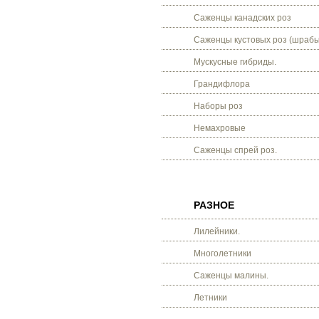
Саженцы канадских роз
Саженцы кустовых роз (шрабы
Мускусные гибриды.
Грандифлора
Наборы роз
Немахровые
Саженцы спрей роз.
РАЗНОЕ
Лилейники.
Многолетники
Саженцы малины.
Летники