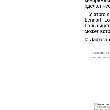
кинорежес
сделал не
У этого со
Lennart, Lo
большинств
может встр
© Лафаза
Саженцы роз
© Флора-Нова 
Лучшие саженц
Разработка са