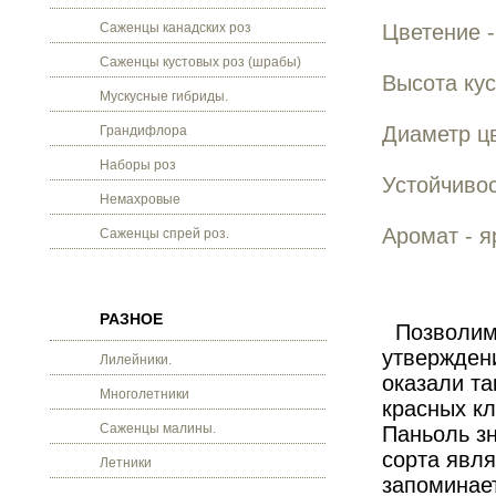
Саженцы канадских роз
Цветение -
Саженцы кустовых роз (шрабы)
Высота кус
Мускусные гибриды.
Диаметр цв
Грандифлора
Наборы роз
Устойчивос
Немахровые
Аромат - 
Саженцы спрей роз.
РАЗНОЕ
Позволим с
утверждени
Лилейники.
оказали та
Многолетники
красных кл
Саженцы малины.
Паньоль з
сорта явля
Летники
запоминает