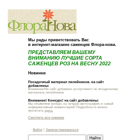
О компании
Как купить
Мы рады приветствовать Вас
в интернет-магазине саженцев Флора-нова.
ПРЕДСТАВЛЯЕМ ВАШЕМУ
ВНИМАНИЮ ЛУЧШИЕ СОРТА
САЖЕНЦЕВ РОЗ НА ВЕСНУ 2022
Новинки
Посадочный материал лилейников. на сайт
добавлены:
Внимание!На сайт добавлен ассортимент по посадочному
материалу лилейников.
Внимание! Конкурс! на сайт добавлены:
Мы объявляем конкурс на лучшую фотографию и самый
информативный комментарий! Подробности можно
прочитать
здесь
Смотреть все новинки
Войти
Зарегистрироваться