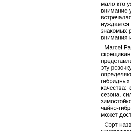
мало кто у
внимание у
встречалас
нуждается 
знакомых р
внимания и
Marcel Pa
скрещива
представл
эту розочк
определяют
гибридных
качества: 
сезона, си
зимостойк
чайно-гибр
может дост
Сорт назва