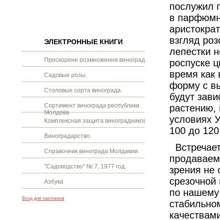
послужил п
в парфюмн
аристократ
взгляд ро
ЭЛЕКТРОННЫЕ КНИГИ
лепестки н
Прискорене розмноження винограду.
роспуске ц
время как 
Садовые розы.
форму с в
Столовые сорта винограда.
будут зави
Сортимент винограда республики
растению, 
Молдова.
условиях У
Комплексная защита виноградников.
100 до 120
Виноградарство.
Встречает
Справочник винограда Молдавии.
продаваема
"Садоводство" № 7, 1977 год.
зрения не
срезочной 
Азбука
по нашему 
Вход для партнеров
стабильно
качествами