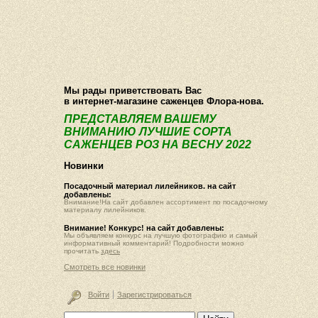
О компании
Как купить
Фотогалерея
Статьи
Опт
Контакт
Мы рады приветствовать Вас
в интернет-магазине саженцев Флора-нова.
ПРЕДСТАВЛЯЕМ ВАШЕМУ
ВНИМАНИЮ ЛУЧШИЕ СОРТА
САЖЕНЦЕВ РОЗ НА ВЕСНУ 2022
Новинки
Посадочный материал лилейников. на сайт
добавлены:
Внимание!На сайт добавлен ассортимент по посадочному
материалу лилейников.
Внимание! Конкурс! на сайт добавлены:
Мы объявляем конкурс на лучшую фотографию и самый
информативный комментарий! Подробности можно
прочитать
здесь
Смотреть все новинки
Войти
Зарегистрироваться