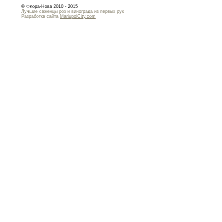
© Флора-Нова 2010 - 2015
Лучшие саженцы роз и винограда из первых рук
Разработка сайта
MariupolCity.com