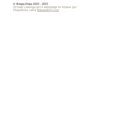
© Флора-Нова 2010 - 2015
Лучшие саженцы роз и винограда из первых рук
Разработка сайта
MariupolCity.com