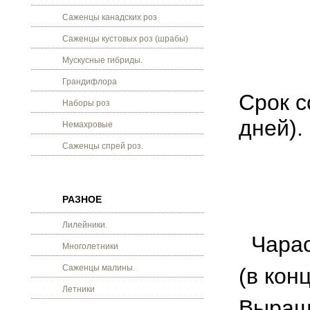
Саженцы канадских роз
Саженцы кустовых роз (шрабы)
Мускусные гибриды.
Грандифлора
Срок с
Наборы роз
дней).
Немахровые
Саженцы спрей роз.
РАЗНОЕ
Лилейники.
Чарас
Многолетники
Саженцы малины.
(в кон
Летники
Выращи