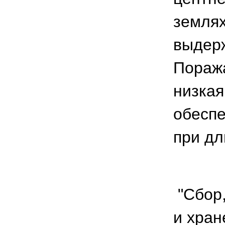
землях
выдерж
Поража
низкая
обесп
при дл
"Cбор
и хран