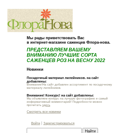
О компании
Как купить
Мы рады приветствовать Вас
в интернет-магазине саженцев Флора-нова.
ПРЕДСТАВЛЯЕМ ВАШЕМУ
ВНИМАНИЮ ЛУЧШИЕ СОРТА
САЖЕНЦЕВ РОЗ НА ВЕСНУ 2022
Новинки
Посадочный материал лилейников. на сайт
добавлены:
Внимание!На сайт добавлен ассортимент по посадочному
материалу лилейников.
Внимание! Конкурс! на сайт добавлены:
Мы объявляем конкурс на лучшую фотографию и самый
информативный комментарий! Подробности можно
прочитать
здесь
Смотреть все новинки
Войти
Зарегистрироваться