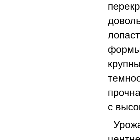
перекр
доволь
лопаст
формы,
крупн
темнос
прочна
с высо
Урожа
центне