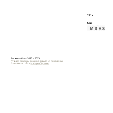
Фото
Код
© Флора-Нова 2010 - 2015
Лучшие саженцы роз и винограда из первых рук
Разработка сайта
MariupolCity.com