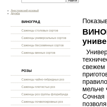
Днестровский розовый
Дружба
Показыв
ВИНОГРАД
ВИНО
Саженцы столовых сортов
Саженцы универсальных сортов
униве
Саженцы бессемянных сортов
Универс
Саженцы винных сортов
техниче
свежем 
РОЗЫ
пригото
Саженцы чайно-гибридных роз
правило
Саженцы плетистых роз
мельче 
Саженцы роз группы флорибунда
Сочная 
Саженцы почвопокровных роз
позволя