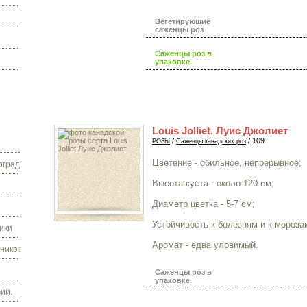
Вегетирующие
саженцы роз
Саженцы роз в
упаковке.
Louis Jolliet. Луис Джолиет
/
/ 109
РОЗЫ
Саженцы канадских роз
Цветение - обильное, непрерывное;
граду.
Высота куста - около 120 см;
Диаметр цветка - 5-7 см;
Устойчивость к болезням и к морозам
ики
Аромат - едва уловимый.
ников.
Саженцы роз в
упаковке.
ии.