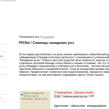
Показывать все
/
В наличии
РОЗЫ / Саженцы канадских роз
В последние десятилетия эти розы начали завоевывать европейский р
ов
гибридизации в Канаде получена группа роз, отличающихся уникально
"Канадские розы". Новые сорта без укрытия легко переносят морозы от -
отдельных регионов Канады очень близок к нашим условиям, так что эт
розы обладают повышенной устойчивостью к болезням - мучнистой рос
Цветение обильное и продолжительное. Уход за канадскими розами м
обрезке. Предпочитают солнечное месторасположение, прекрасно перен
неприхотливы, но при регулярных подкормках цветут более пышно.
Champlain. Шамплейн
/
/ 104
РОЗЫ
Саженцы канадских роз
з
Цветение - обильное, непрерывное;