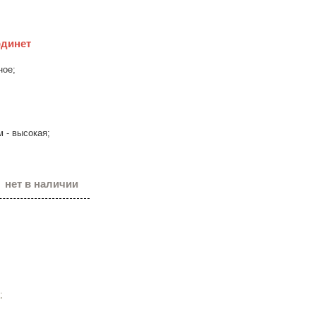
рдинет
ное;
 - высокая;
нет в наличии
;