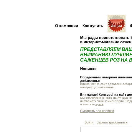
О компании
Как купить
Мы рады приветствовать 
в интернет-магазине саже
ПРЕДСТАВЛЯЕМ ВА
ВНИМАНИЮ ЛУЧШИЕ
САЖЕНЦЕВ РОЗ НА В
Новинки
Посадочный материал лилейник
добавлены:
Внимание!На сайт добавлен ассор
материалу лилейников.
Внимание! Конкурс! на сайт д
Мы объявляем конкурс на лучшую 
информативный комментарий! Под
прочитать
здесь
Смотреть все новинки
Войти
Зарегистрироваться