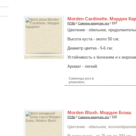
Morden Cardinette. Морден Ка
/
/ 107
РОЗЫ
Саженцы канадских роз
Цветение - обильное, продолжитель
Высота куста - около 50 см;
Диаметр цветка - 5-6 см;
Устойчивость к болезням и к морозам
Аромат - легкий.
Саженцы роз в
упаковке.
Morden Вlush. Морден Блаш
/
/ 110
РОЗЫ
Саженцы канадских роз
Цветение - обильное, волнообразное
Высота куста - от 75 см до 200 см;