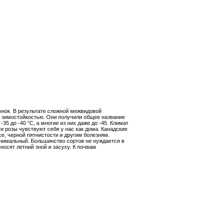
ынок. В результате сложной межвидовой
й зимостойкостью. Они получили общее название
35 до -40 °С, а многие из них даже до -45. Климат
и розы чувствуют себя у нас как дома. Канадские
е, черной пятнистости и другим болезням.
инимальный. Большинство сортов не нуждается в
осят летний зной и засуху. К почвам