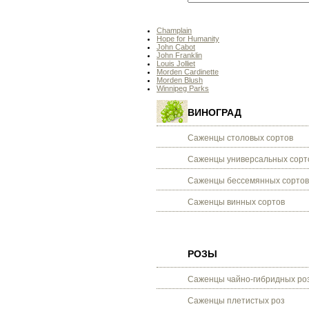
Champlain
Hope for Humanity
John Cabot
John Franklin
Louis Jolliet
Morden Cardinette
Morden Вlush
Winnipeg Parks
ВИНОГРАД
Саженцы столовых сортов
Саженцы универсальных сорт
Саженцы бессемянных сортов
Саженцы винных сортов
РОЗЫ
Саженцы чайно-гибридных ро
Саженцы плетистых роз