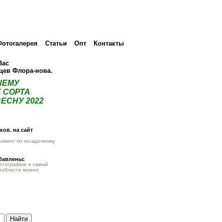
Фотогалерея
Статьи
Опт
Контакты
Вас
нцев Флора-нова.
ШЕМУ
 СОРТА
ЕСНУ 2022
ов. на сайт
тимент по посадочному
обавлены:
фотографию и самый
робности можно