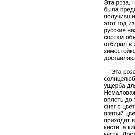
Эта роза, 
была пред
получившим
этот год и
русские на
сортам об
отбирал в 
зимостойко
доставляю
Эта роза 
солнцелюби
ущерба дл
Немаловажн
вплоть до 
снег с цве
взятый цве
приходят в
кисти, а к
куста. Дос