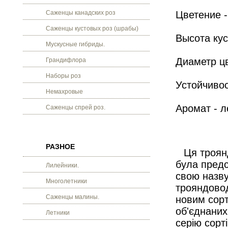
Саженцы канадских роз
Цветение -
Саженцы кустовых роз (шрабы)
Высота кус
Мускусные гибриды.
Диаметр цв
Грандифлора
Наборы роз
Устойчивос
Немахровые
Аромат - л
Саженцы спрей роз.
РАЗНОЕ
Ця троянд
була предс
Лилейники.
свою назву
Многолетники
трояндовод
Саженцы малины.
новим сорт
об'єднаних
Летники
серію сорт