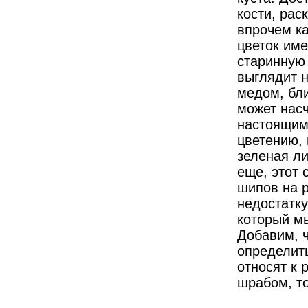
кости, рас
впрочем ка
цветок име
старинную 
выглядит н
медом, бли
может насч
настоящим
цветению, 
зеленая л
еще, этот 
шипов на р
недостатку
который мы
Добавим, ч
определить
относят к 
шрабом, то