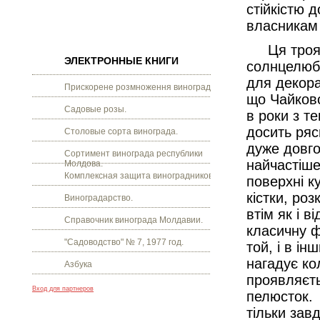
стійкістю 
власникам 
Ця троянда
ЭЛЕКТРОННЫЕ КНИГИ
солнцелюбі
для декора
Прискорене розмноження винограду.
що Чайковс
Садовые розы.
в роки з те
досить ряс
Столовые сорта винограда.
дуже довго,
Сортимент винограда республики
найчастіше,
Молдова.
Комплексная защита виноградников.
поверхні к
кістки, ро
Виноградарство.
втім як і в
Справочник винограда Молдавии.
класичну ф
"Садоводство" № 7, 1977 год.
той, і в ін
нагадує ко
Азбука
проявляєть
Вход для партнеров
пелюсток. 
тільки зав