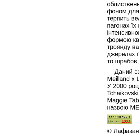
облиствен
фоном для 
терпить ве
пагонах їх
інтенсивно
формою кві
троянду ва
джерелах ї
то шрабов,
Даний сор
Meilland х 
У 2000 роц
Tchaikovsk
Maggie Tab
назвою MEI
© Лафазан 