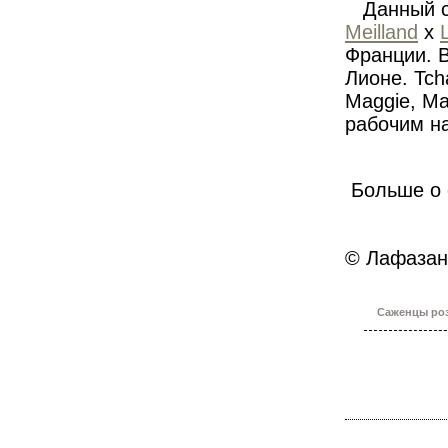
Данный со
Meilland
х
Франции. В
Лионе. Tch
Maggie, Ma
рабочим н
Больше о 
© Лафазан 
Саженцы роз