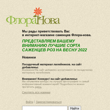
О компании
Как купить
Мы рады приветствовать Вас
в интернет-магазине саженцев Флора-нова.
ПРЕДСТАВЛЯЕМ ВАШЕМУ
ВНИМАНИЮ ЛУЧШИЕ СОРТА
САЖЕНЦЕВ РОЗ НА ВЕСНУ 2022
Новинки
Посадочный материал лилейников. на сайт
добавлены:
Внимание!На сайт добавлен ассортимент по посадочному
материалу лилейников.
Внимание! Конкурс! на сайт добавлены:
Мы объявляем конкурс на лучшую фотографию и самый
информативный комментарий! Подробности можно
прочитать
здесь
Смотреть все новинки
Войти
Зарегистрироваться