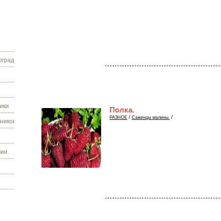
граду.
ики
Полка.
/
/
РАЗНОЕ
Саженцы малины.
ников.
ии.