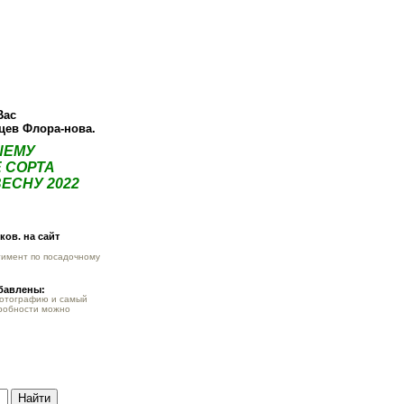
О компании
Как купить
Фотогалерея
Статьи
Опт
Контак
Вас
нцев Флора-нова.
ШЕМУ
 СОРТА
ЕСНУ 2022
ов. на сайт
тимент по посадочному
обавлены:
фотографию и самый
робности можно