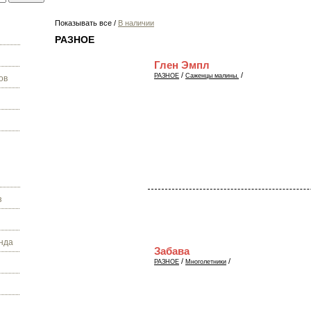
Показывать все /
В наличии
РАЗНОЕ
Глен Эмпл
/
/
РАЗНОЕ
Саженцы малины.
ов
з
нда
Забава
/
/
РАЗНОЕ
Многолетники