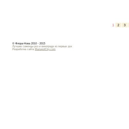
1
2
3
© Флора-Нова 2010 - 2015
Лучшие саженцы роз и винограда из первых рук
Разработка сайта
MariupolCity.com