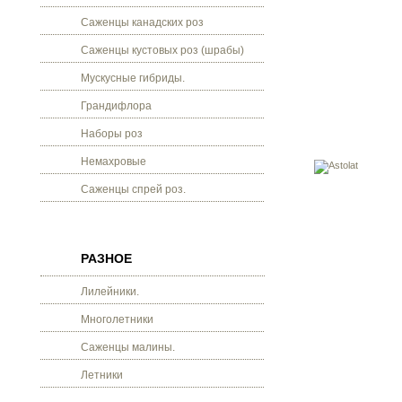
Саженцы канадских роз
Саженцы кустовых роз (шрабы)
Мускусные гибриды.
Грандифлора
Наборы роз
Немахровые
Саженцы спрей роз.
РАЗНОЕ
Лилейники.
Многолетники
Саженцы малины.
Летники