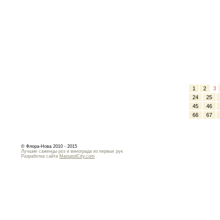
1
2
3
24
25
45
46
66
67
© Флора-Нова 2010 - 2015
Лучшие саженцы роз и винограда из первых рук
Разработка сайта
MariupolCity.com