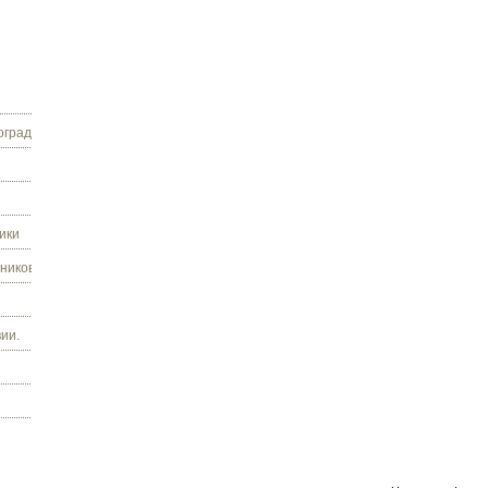
граду.
ики
ников.
ии.