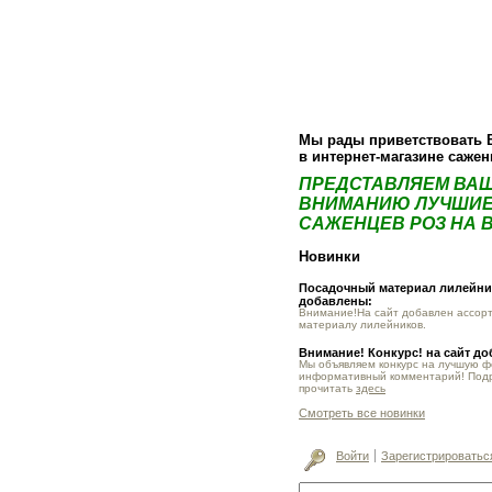
О компании
Как купить
Фотогалер
Мы рады приветствовать 
в интернет-магазине саже
ПРЕДСТАВЛЯЕМ ВА
ВНИМАНИЮ ЛУЧШИЕ
САЖЕНЦЕВ РОЗ НА В
Новинки
Посадочный материал лилейник
добавлены:
Внимание!На сайт добавлен ассор
материалу лилейников.
Внимание! Конкурс! на сайт д
Мы объявляем конкурс на лучшую 
информативный комментарий! Под
прочитать
здесь
Смотреть все новинки
Войти
Зарегистрироватьс