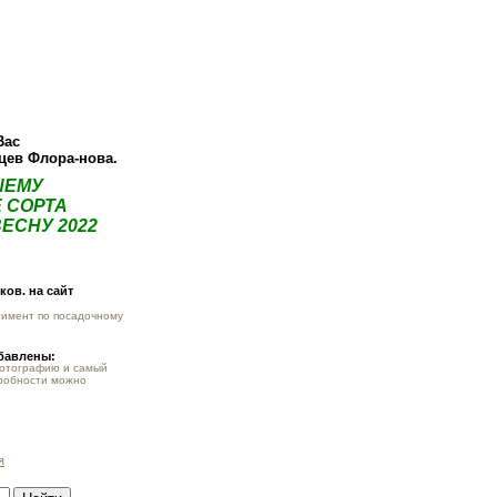
ея
Статьи
Опт
Контакты
Вас
нцев Флора-нова.
ШЕМУ
 СОРТА
ЕСНУ 2022
ов. на сайт
тимент по посадочному
обавлены:
фотографию и самый
робности можно
я