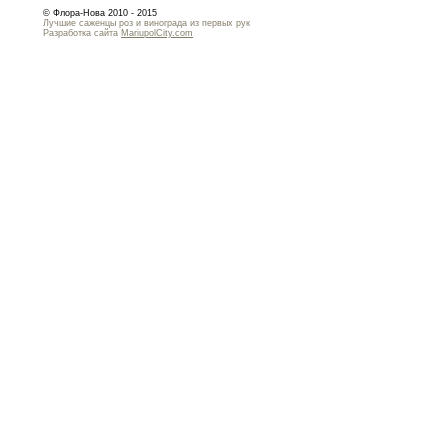
© Флора-Нова 2010 - 2015
Лучшие саженцы роз и винограда из первых рук
Разработка сайта
MariupolCity.com