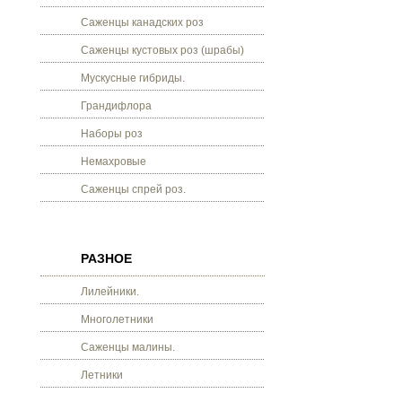
Саженцы канадских роз
Саженцы кустовых роз (шрабы)
Мускусные гибриды.
Грандифлора
Наборы роз
Немахровые
Саженцы спрей роз.
РАЗНОЕ
Лилейники.
Многолетники
Саженцы малины.
Летники