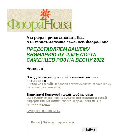
О компании
Как купить
Мы рады приветствовать Вас
в интернет-магазине саженцев Флора-нова.
ПРЕДСТАВЛЯЕМ ВАШЕМУ
ВНИМАНИЮ ЛУЧШИЕ СОРТА
САЖЕНЦЕВ РОЗ НА ВЕСНУ 2022
Новинки
Посадочный материал лилейников. на сайт
добавлены:
Внимание!На сайт добавлен ассортимент по посадочному
материалу лилейников.
Внимание! Конкурс! на сайт добавлены:
Мы объявляем конкурс на лучшую фотографию и самый
информативный комментарий! Подробности можно
прочитать
здесь
Смотреть все новинки
Войти
Зарегистрироваться