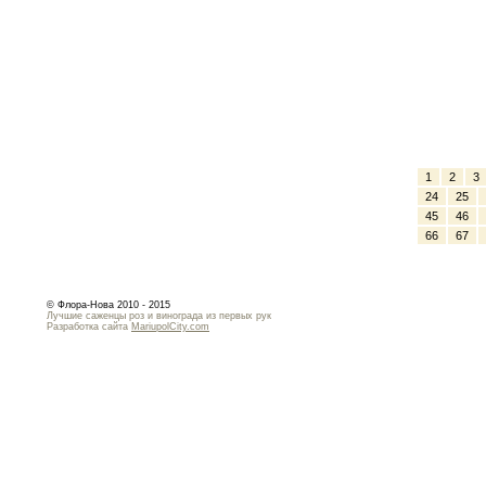
1
2
3
24
25
45
46
66
67
© Флора-Нова 2010 - 2015
Лучшие саженцы роз и винограда из первых рук
Разработка сайта
MariupolCity.com