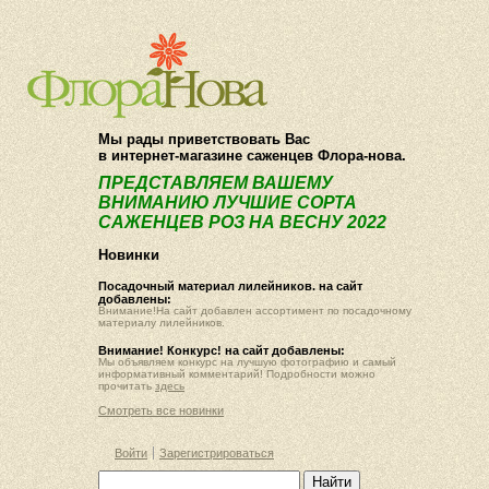
О компании
Как купить
Мы рады приветствовать Вас
в интернет-магазине саженцев Флора-нова.
ПРЕДСТАВЛЯЕМ ВАШЕМУ
ВНИМАНИЮ ЛУЧШИЕ СОРТА
САЖЕНЦЕВ РОЗ НА ВЕСНУ 2022
Новинки
Посадочный материал лилейников. на сайт
добавлены:
Внимание!На сайт добавлен ассортимент по посадочному
материалу лилейников.
Внимание! Конкурс! на сайт добавлены:
Мы объявляем конкурс на лучшую фотографию и самый
информативный комментарий! Подробности можно
прочитать
здесь
Смотреть все новинки
Войти
Зарегистрироваться