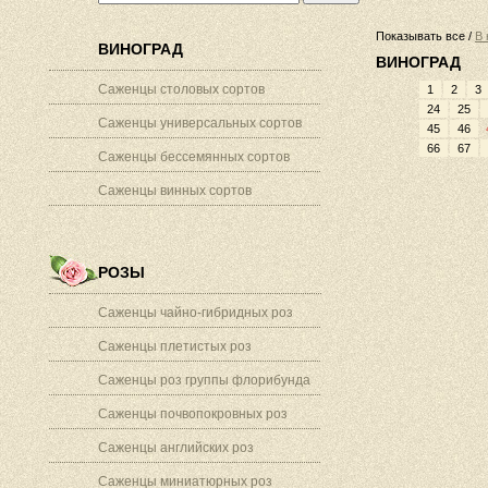
Показывать все /
В 
ВИНОГРАД
ВИНОГРАД
Саженцы столовых сортов
1
2
3
24
25
Саженцы универсальных сортов
45
46
66
67
Саженцы бессемянных сортов
Саженцы винных сортов
РОЗЫ
Саженцы чайно-гибридных роз
Саженцы плетистых роз
Саженцы роз группы флорибунда
Саженцы почвопокровных роз
Саженцы английских роз
Саженцы миниатюрных роз