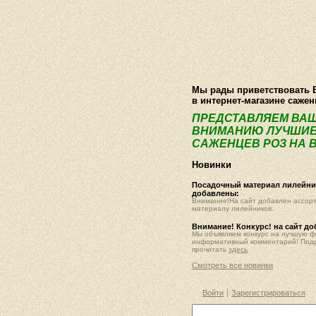
О компании
Как купить
Фотогалер
Мы рады приветствовать 
в интернет-магазине саже
ПРЕДСТАВЛЯЕМ ВА
ВНИМАНИЮ ЛУЧШИЕ
САЖЕНЦЕВ РОЗ НА В
Новинки
Посадочный материал лилейник
добавлены:
Внимание!На сайт добавлен ассор
материалу лилейников.
Внимание! Конкурс! на сайт д
Мы объявляем конкурс на лучшую 
информативный комментарий! Под
прочитать
здесь
Смотреть все новинки
Войти
Зарегистрироваться