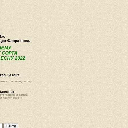
ея
Статьи
Опт
Контакты
Вас
нцев Флора-нова.
ШЕМУ
 СОРТА
ЕСНУ 2022
ов. на сайт
тимент по посадочному
обавлены:
фотографию и самый
робности можно