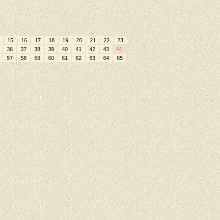
15
16
17
18
19
20
21
22
23
36
37
38
39
40
41
42
43
44
57
58
59
60
61
62
63
64
65