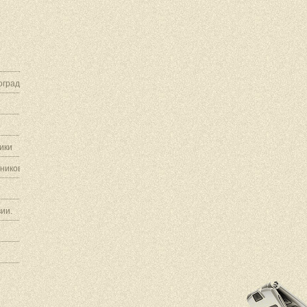
граду.
ики
ников.
ии.