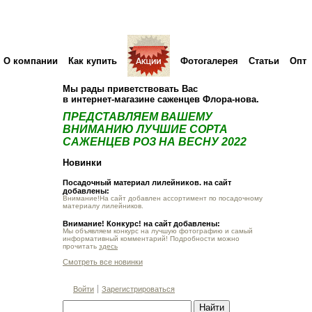
О компании
Как купить
Фотогалерея
Статьи
Опт
Мы рады приветствовать Вас
в интернет-магазине саженцев Флора-нова.
ПРЕДСТАВЛЯЕМ ВАШЕМУ
ВНИМАНИЮ ЛУЧШИЕ СОРТА
САЖЕНЦЕВ РОЗ НА ВЕСНУ 2022
Новинки
Посадочный материал лилейников. на сайт
добавлены:
Внимание!На сайт добавлен ассортимент по посадочному
материалу лилейников.
Внимание! Конкурс! на сайт добавлены:
Мы объявляем конкурс на лучшую фотографию и самый
информативный комментарий! Подробности можно
прочитать
здесь
Смотреть все новинки
Войти
Зарегистрироваться