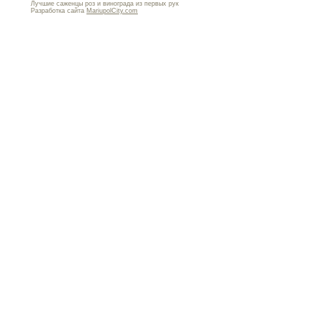
Лучшие саженцы роз и винограда из первых рук
Разработка сайта
MariupolCity.com