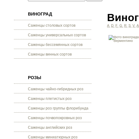
ВИНОГРАД
Виног
Саженцы столовых сортов
A
D
F
G
R
S
V
Саженцы универсальных сортов
Саженцы бессемянных сортов
Саженцы винных сортов
РОЗЫ
Саженцы чайно-гибридных роз
Саженцы плетистых роз
Саженцы роз группы флорибунда
Саженцы почвопокровных роз
Саженцы английских роз
Саженцы миниатюрных роз