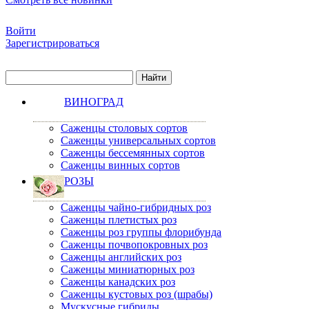
Войти
Зарегистрироваться
ВИНОГРАД
Саженцы столовых сортов
Саженцы универсальных сортов
Саженцы бессемянных сортов
Саженцы винных сортов
РОЗЫ
Саженцы чайно-гибридных роз
Саженцы плетистых роз
Саженцы роз группы флорибунда
Саженцы почвопокровных роз
Саженцы английских роз
Саженцы миниатюрных роз
Саженцы канадских роз
Саженцы кустовых роз (шрабы)
Мускусные гибриды.