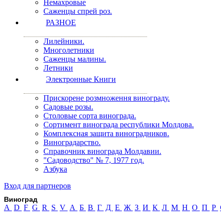
Немахровые
Саженцы спрей роз.
РАЗНОЕ
Лилейники.
Многолетники
Саженцы малины.
Летники
Электронные Книги
Прискорене розмноження винограду.
Садовые розы.
Столовые сорта винограда.
Сортимент винограда республики Молдова.
Комплексная защита виноградников.
Виноградарство.
Справочник винограда Молдавии.
"Садоводство" № 7, 1977 год.
Азбука
Вход для партнеров
Виноград
A
D
F
G
R
S
V
А
Б
В
Г
Д
Е
Ж
З
И
К
Л
М
Н
О
П
Р