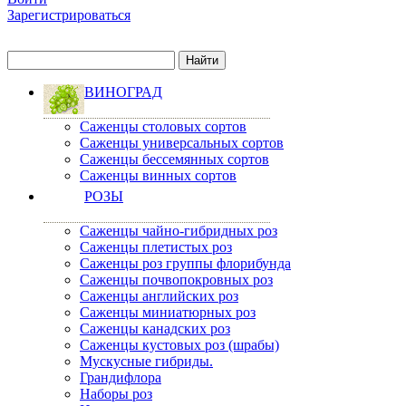
Зарегистрироваться
ВИНОГРАД
Саженцы столовых сортов
Саженцы универсальных сортов
Саженцы бессемянных сортов
Саженцы винных сортов
РОЗЫ
Саженцы чайно-гибридных роз
Саженцы плетистых роз
Саженцы роз группы флорибунда
Саженцы почвопокровных роз
Саженцы английских роз
Саженцы миниатюрных роз
Саженцы канадских роз
Саженцы кустовых роз (шрабы)
Мускусные гибриды.
Грандифлора
Наборы роз