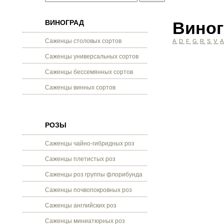
ВИНОГРАД
Виног
Саженцы столовых сортов
A
D
F
G
R
S
V
Саженцы универсальных сортов
Саженцы бессемянных сортов
Саженцы винных сортов
РОЗЫ
Саженцы чайно-гибридных роз
Саженцы плетистых роз
Саженцы роз группы флорибунда
Саженцы почвопокровных роз
Саженцы английских роз
Саженцы миниатюрных роз