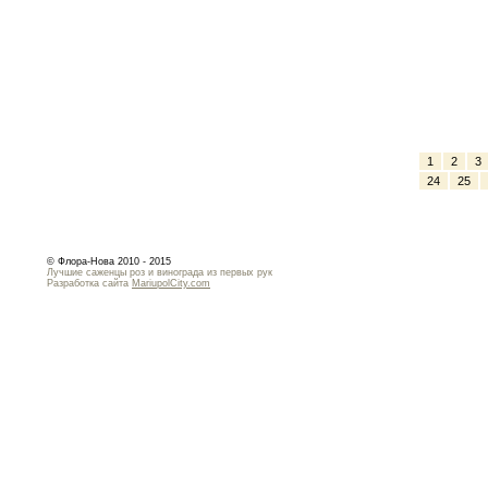
1
2
3
24
25
© Флора-Нова 2010 - 2015
Лучшие саженцы роз и винограда из первых рук
Разработка сайта
MariupolCity.com