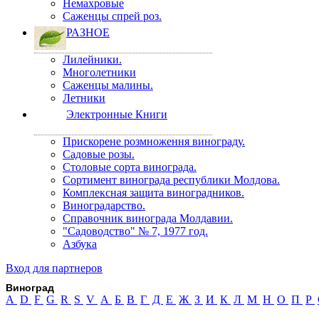
Немахровые
Саженцы спрей роз.
РАЗНОЕ
Лилейники.
Многолетники
Саженцы малины.
Летники
Электронные Книги
Прискорене розмноження винограду.
Садовые розы.
Столовые сорта винограда.
Сортимент винограда республики Молдова.
Комплексная защита виноградников.
Виноградарство.
Справочник винограда Молдавии.
"Садоводство" № 7, 1977 год.
Азбука
Вход для партнеров
Виноград
A
D
F
G
R
S
V
А
Б
В
Г
Д
Е
Ж
З
И
К
Л
М
Н
О
П
Р