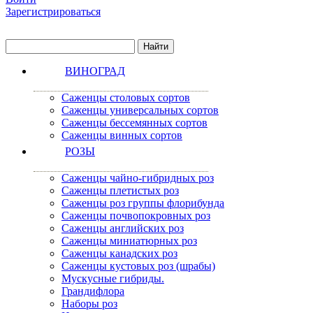
Зарегистрироваться
ВИНОГРАД
Саженцы столовых сортов
Саженцы универсальных сортов
Саженцы бессемянных сортов
Саженцы винных сортов
РОЗЫ
Саженцы чайно-гибридных роз
Саженцы плетистых роз
Саженцы роз группы флорибунда
Саженцы почвопокровных роз
Саженцы английских роз
Саженцы миниатюрных роз
Саженцы канадских роз
Саженцы кустовых роз (шрабы)
Мускусные гибриды.
Грандифлора
Наборы роз