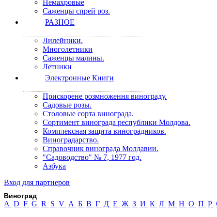
Немахровые
Саженцы спрей роз.
РАЗНОЕ
Лилейники.
Многолетники
Саженцы малины.
Летники
Электронные Книги
Прискорене розмноження винограду.
Садовые розы.
Столовые сорта винограда.
Сортимент винограда республики Молдова.
Комплексная защита виноградников.
Виноградарство.
Справочник винограда Молдавии.
"Садоводство" № 7, 1977 год.
Азбука
Вход для партнеров
Виноград
A
D
F
G
R
S
V
А
Б
В
Г
Д
Е
Ж
З
И
К
Л
М
Н
О
П
Р