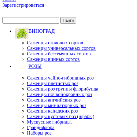
Зарегистрироваться
ВИНОГРАД
Саженцы столовых сортов
Саженцы универсальных сортов
Саженцы бессемянных сортов
Саженцы винных сортов
РОЗЫ
Саженцы чайно-гибридных роз
Саженцы плетистых роз
Саженцы роз группы флорибунда
Саженцы почвопокровных роз
Саженцы английских роз
Саженцы миниатюрных роз
Саженцы канадских роз
Саженцы кустовых роз (шрабы)
Мускусные гибриды.
Грандифлора
Наборы роз