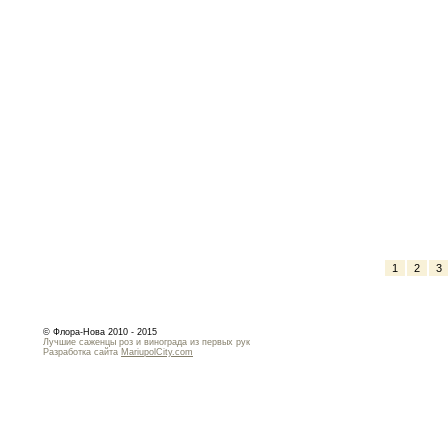
1
2
3
© Флора-Нова 2010 - 2015
Лучшие саженцы роз и винограда из первых рук
Разработка сайта
MariupolCity.com