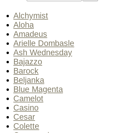
Alchymist
Aloha
Amadeus
Arielle Dombasle
Ash Wednesday
Bajazzo
Barock
Beljanka
Blue Magenta
Camelot
Casino
Cesar
Colette