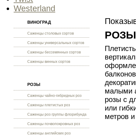
Westerland
Показыв
ВИНОГРАД
РОЗЫ 
Саженцы столовых сортов
Саженцы универсальных сортов
Плетисты
Саженцы бессемянных сортов
вертикал
Саженцы винных сортов
оформлен
балконов
декорати
РОЗЫ
малыми а
Саженцы чайно-гибридных роз
розы с 
Саженцы плетистых роз
или гибк
Саженцы роз группы флорибунда
метров и
Саженцы почвопокровных роз
Саженцы английских роз