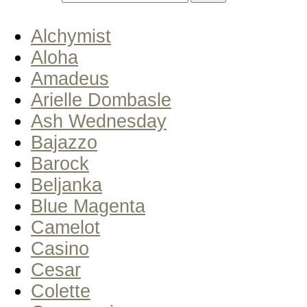
Alchymist
Aloha
Amadeus
Arielle Dombasle
Ash Wednesday
Bajazzo
Barock
Beljanka
Blue Magenta
Camelot
Casino
Cesar
Colette