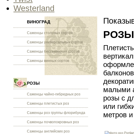
Westerland
Показыв
ВИНОГРАД
РОЗЫ 
Саженцы столовых сортов
Саженцы универсальных сортов
Плетисты
Саженцы бессемянных сортов
вертикал
Саженцы винных сортов
оформлен
балконов
декорати
РОЗЫ
малыми а
Саженцы чайно-гибридных роз
розы с 
Саженцы плетистых роз
или гибк
Саженцы роз группы флорибунда
метров и
Саженцы почвопокровных роз
Саженцы английских роз