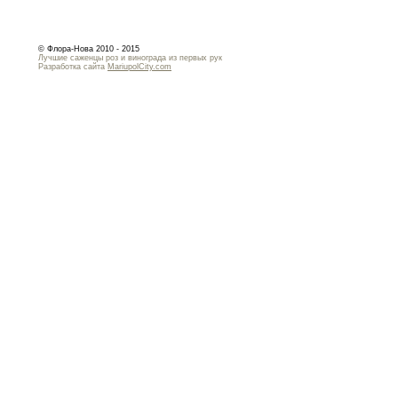
© Флора-Нова 2010 - 2015
Лучшие саженцы роз и винограда из первых рук
Разработка сайта
MariupolCity.com