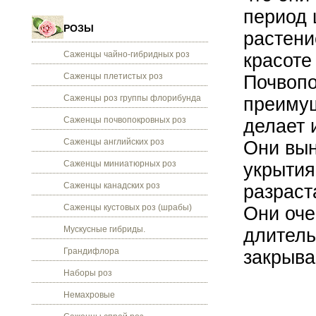
период 
РОЗЫ
растени
Саженцы чайно-гибридных роз
красоте
Саженцы плетистых роз
Почвоп
Саженцы роз группы флорибунда
преимущ
Саженцы почвопокровных роз
делает 
Саженцы английских роз
Они вын
Саженцы миниатюрных роз
укрытия
Саженцы канадских роз
разраст
Саженцы кустовых роз (шрабы)
Они оче
Мускусные гибриды.
длитель
Грандифлора
закрыва
Наборы роз
Немахровые