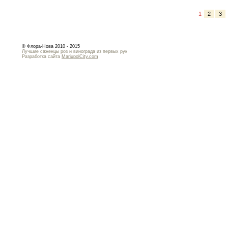
1
2
3
© Флора-Нова 2010 - 2015
Лучшие саженцы роз и винограда из первых рук
Разработка сайта
MariupolCity.com