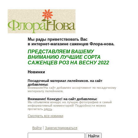
О компании
Как купить
Мы рады приветствовать Вас
в интернет-магазине саженцев Флора-нова.
ПРЕДСТАВЛЯЕМ ВАШЕМУ
ВНИМАНИЮ ЛУЧШИЕ СОРТА
САЖЕНЦЕВ РОЗ НА ВЕСНУ 2022
Новинки
Посадочный материал лилейников. на сайт
добавлены:
Внимание!На сайт добавлен ассортимент по посадочному
материалу лилейников.
Внимание! Конкурс! на сайт добавлены:
Мы объявляем конкурс на лучшую фотографию и самый
информативный комментарий! Подробности можно
прочитать
здесь
Смотреть все новинки
Войти
Зарегистрироваться