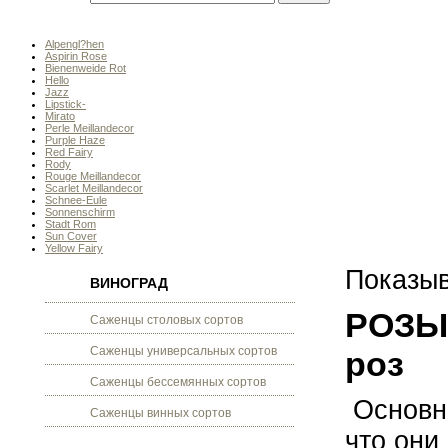
Alpengl?hen
Aspirin Rose
Bienenweide Rot
Hello
Jazz
Lipstick-
Mirato
Perle Meillandecor
Purple Haze
Red Fairy
Rody
Rouge Meillandecor
Scarlet Meillandecor
Schnee-Eule
Sonnensсhirm
Stadt Rom
Sun Cover
Yellow Fairy
Показыв
ВИНОГРАД
РОЗЫ 
Саженцы столовых сортов
Саженцы универсальных сортов
роз
Саженцы бессемянных сортов
Основна
Саженцы винных сортов
что они