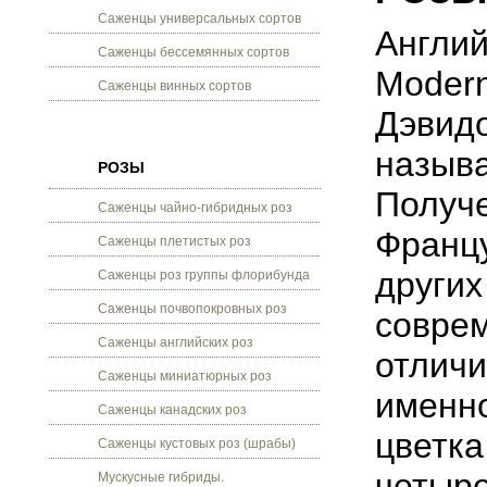
Саженцы универсальных сортов
Англий
Саженцы бессемянных сортов
Moder
Саженцы винных сортов
Дэвидо
называ
РОЗЫ
Получе
Саженцы чайно-гибридных роз
Францу
Саженцы плетистых роз
других
Саженцы роз группы флорибунда
Саженцы почвопокровных роз
совре
Саженцы английских роз
отличи
Саженцы миниатюрных роз
именно
Саженцы канадских роз
цветка
Саженцы кустовых роз (шрабы)
четыре
Мускусные гибриды.