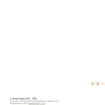
1
2
3
© Флора-Нова 2010 - 2015
Лучшие саженцы роз и винограда из первых рук
Разработка сайта
MariupolCity.com