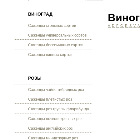
ВИНОГРАД
Виног
Саженцы столовых сортов
A
D
F
G
R
S
V
Саженцы универсальных сортов
Саженцы бессемянных сортов
Саженцы винных сортов
РОЗЫ
Саженцы чайно-гибридных роз
Саженцы плетистых роз
Саженцы роз группы флорибунда
Саженцы почвопокровных роз
Саженцы английских роз
Саженцы миниатюрных роз