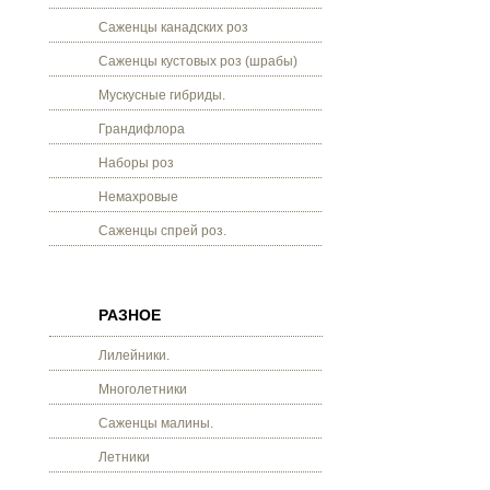
Саженцы канадских роз
Саженцы кустовых роз (шрабы)
Мускусные гибриды.
Грандифлора
Наборы роз
Немахровые
Саженцы спрей роз.
РАЗНОЕ
Лилейники.
Многолетники
Саженцы малины.
Летники