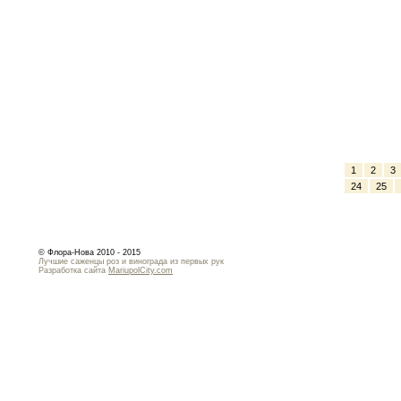
1
2
3
24
25
© Флора-Нова 2010 - 2015
Лучшие саженцы роз и винограда из первых рук
Разработка сайта
MariupolCity.com