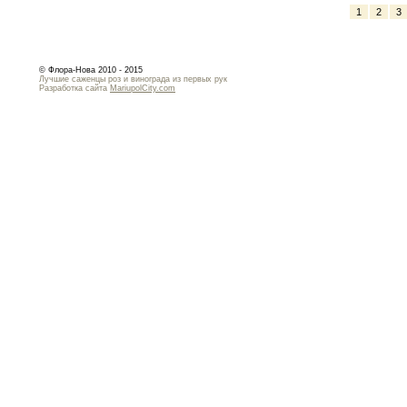
1
2
3
© Флора-Нова 2010 - 2015
Лучшие саженцы роз и винограда из первых рук
Разработка сайта
MariupolCity.com