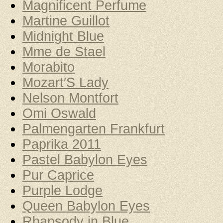
Magnificent Perfume
Martine Guillot
Midnight Blue
Mme de Stael
Morabito
Mozart′S Lady
Nelson Montfort
Omi Oswald
Palmengarten Frankfurt
Paprika 2011
Pastel Babylon Eyes
Pur Caprice
Purple Lodge
Queen Babylon Eyes
Rhapsody in Blue