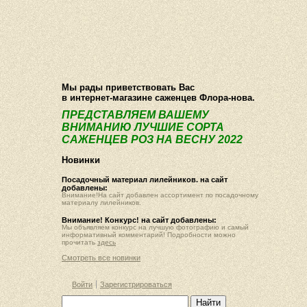
О компании
Как купить
Фотогалерея
Статьи
Опт
Контакт
Мы рады приветствовать Вас
в интернет-магазине саженцев Флора-нова.
ПРЕДСТАВЛЯЕМ ВАШЕМУ
ВНИМАНИЮ ЛУЧШИЕ СОРТА
САЖЕНЦЕВ РОЗ НА ВЕСНУ 2022
Новинки
Посадочный материал лилейников. на сайт
добавлены:
Внимание!На сайт добавлен ассортимент по посадочному
материалу лилейников.
Внимание! Конкурс! на сайт добавлены:
Мы объявляем конкурс на лучшую фотографию и самый
информативный комментарий! Подробности можно
прочитать
здесь
Смотреть все новинки
Войти
Зарегистрироваться