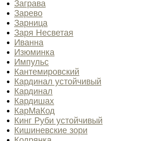
Заграва
Зарево
Зарница
Заря Несветая
Иванна
Изюминка
Импульс
Кантемировский
Кардинал устойчивый
Кардинал
Кардишах
КарМаКод
Кинг Руби устойчивый
Кишиневские зори
Кодрянка