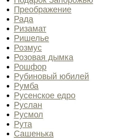
Подарок Запорожью
Преображение
Рада
Ризамат
Ришелье
Розмус
Розовая дымка
Рошфор
Рубиновый юбилей
Румба
Русенское едро
Руслан
Русмол
Рута
Сашенька