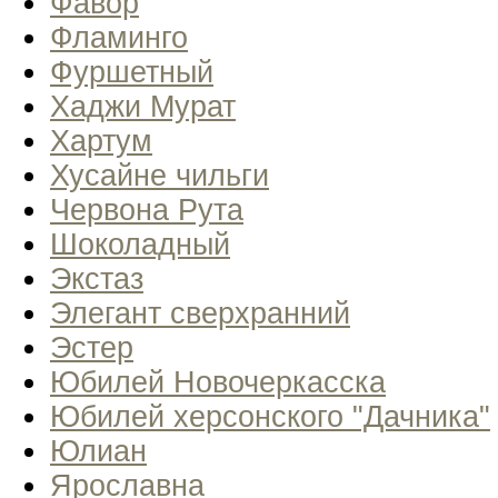
Фавор
Фламинго
Фуршетный
Хаджи Мурат
Хартум
Хусайне чильги
Червона Рута
Шоколадный
Экстаз
Элегант сверхранний
Эстер
Юбилей Новочеркасска
Юбилей херсонского "Дачника"
Юлиан
Ярославна