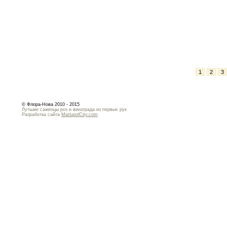
1
2
3
© Флора-Нова 2010 - 2015
Лучшие саженцы роз и винограда из первых рук
Разработка сайта
MariupolCity.com