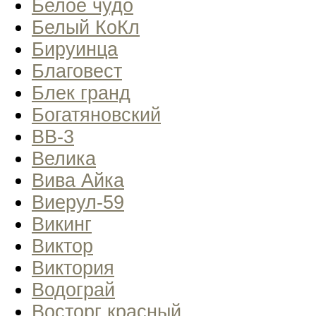
Белое чудо
Белый КоКл
Бируинца
Благовест
Блек гранд
Богатяновский
ВВ-3
Велика
Вива Айка
Виерул-59
Викинг
Виктор
Виктория
Водограй
Восторг красный