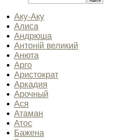
Аку-Аку
Алиса
Андрюша
Антоній великий
Анюта
Арго
Аристократ
Аркадия
Арочный
Ася
Атаман
Атос
Бажена