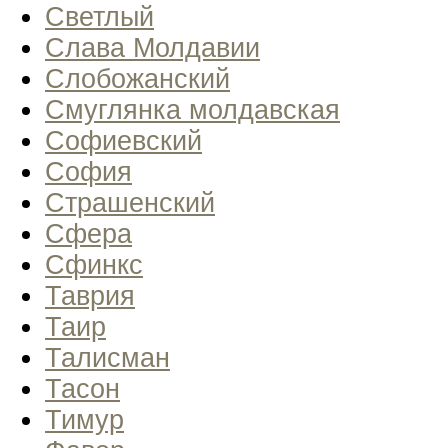
Светлый
Слава Молдавии
Слобожанский
Смуглянка молдавская
Софиевский
София
Страшенский
Сфера
Сфинкс
Таврия
Таир
Талисман
Тасон
Тимур