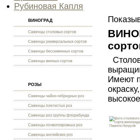
Рубиновая Капля
Показыв
ВИНОГРАД
ВИНОГ
Саженцы столовых сортов
Саженцы универсальных сортов
сорто
Саженцы бессемянных сортов
Столовы
Саженцы винных сортов
выращив
Имеют п
РОЗЫ
окраску
Саженцы чайно-гибридных роз
высокое
Саженцы плетистых роз
Саженцы роз группы флорибунда
Саженцы почвопокровных роз
Саженцы английских роз