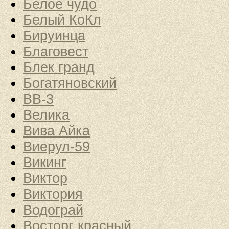
Белое чудо
Белый КоКл
Бируинца
Благовест
Блек гранд
Богатяновский
ВВ-3
Велика
Вива Айка
Виерул-59
Викинг
Виктор
Виктория
Водограй
Восторг красный