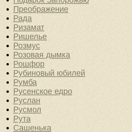
Подарок Запорожью
Преображение
Рада
Ризамат
Ришелье
Розмус
Розовая дымка
Рошфор
Рубиновый юбилей
Румба
Русенское едро
Руслан
Русмол
Рута
Сашенька