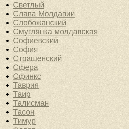
Светлый
Слава Молдавии
Слобожанский
Смуглянка молдавская
Софиевский
София
Страшенский
Сфера
Сфинкс
Таврия
Таир
Талисман
Тасон
Тимур