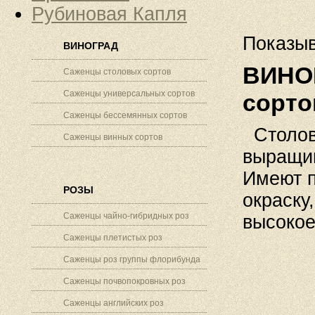
Рубиновая Капля
Показыв
ВИНОГРАД
ВИНОГ
Саженцы столовых сортов
Саженцы универсальных сортов
сорто
Саженцы бессемянных сортов
Столовы
Саженцы винных сортов
выращив
Имеют п
РОЗЫ
окраску
Саженцы чайно-гибридных роз
высокое
Саженцы плетистых роз
Саженцы роз группы флорибунда
Саженцы почвопокровных роз
Саженцы английских роз