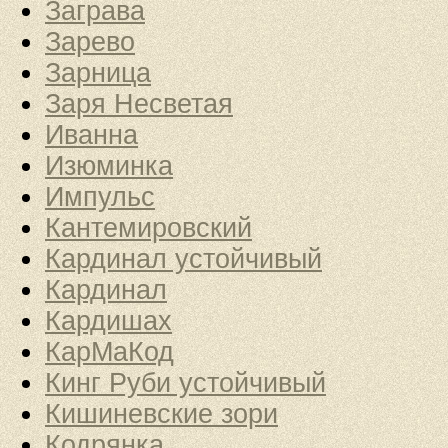
Заграва
Зарево
Зарница
Заря Несветая
Иванна
Изюминка
Импульс
Кантемировский
Кардинал устойчивый
Кардинал
Кардишах
КарМаКод
Кинг Руби устойчивый
Кишиневские зори
Кодрянка