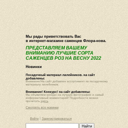
О компании
Как купить
Фотогалерея
Статьи
Опт
Контакт
Мы рады приветствовать Вас
в интернет-магазине саженцев Флора-нова.
ПРЕДСТАВЛЯЕМ ВАШЕМУ
ВНИМАНИЮ ЛУЧШИЕ СОРТА
САЖЕНЦЕВ РОЗ НА ВЕСНУ 2022
Новинки
Посадочный материал лилейников. на сайт
добавлены:
Внимание!На сайт добавлен ассортимент по посадочному
материалу лилейников.
Внимание! Конкурс! на сайт добавлены:
Мы объявляем конкурс на лучшую фотографию и самый
информативный комментарий! Подробности можно
прочитать
здесь
Смотреть все новинки
Войти
Зарегистрироваться