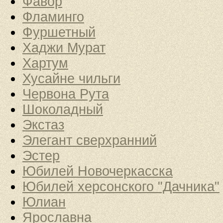
Фавор
Фламинго
Фуршетный
Хаджи Мурат
Хартум
Хусайне чильги
Червона Рута
Шоколадный
Экстаз
Элегант сверхранний
Эстер
Юбилей Новочеркасска
Юбилей херсонского "Дачника"
Юлиан
Ярославна