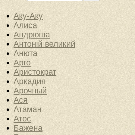
Аку-Аку
Алиса
Андрюша
Антоній великий
Анюта
Арго
Аристократ
Аркадия
Арочный
Ася
Атаман
Атос
Бажена