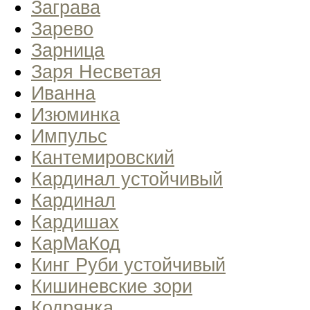
Заграва
Зарево
Зарница
Заря Несветая
Иванна
Изюминка
Импульс
Кантемировский
Кардинал устойчивый
Кардинал
Кардишах
КарМаКод
Кинг Руби устойчивый
Кишиневские зори
Кодрянка