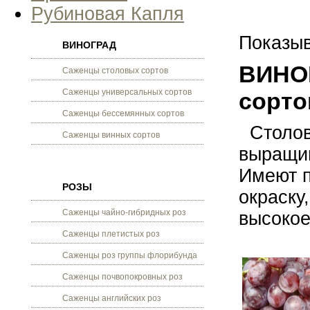
Рубиновая Капля
Показыв
ВИНОГРАД
ВИНОГ
Саженцы столовых сортов
Саженцы универсальных сортов
сорто
Саженцы бессемянных сортов
Столовы
Саженцы винных сортов
выращив
Имеют п
РОЗЫ
окраску
Саженцы чайно-гибридных роз
высокое
Саженцы плетистых роз
Саженцы роз группы флорибунда
Саженцы почвопокровных роз
Саженцы английских роз