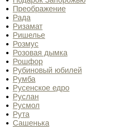
Подарок Запорожью
Преображение
Рада
Ризамат
Ришелье
Розмус
Розовая дымка
Рошфор
Рубиновый юбилей
Румба
Русенское едро
Руслан
Русмол
Рута
Сашенька