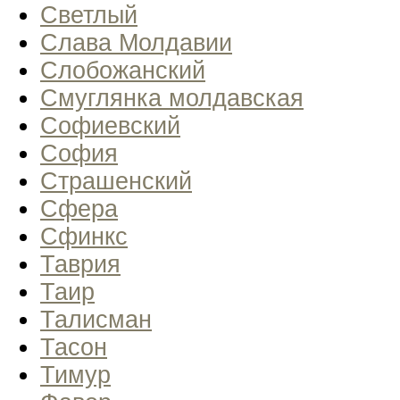
Светлый
Слава Молдавии
Слобожанский
Смуглянка молдавская
Софиевский
София
Страшенский
Сфера
Сфинкс
Таврия
Таир
Талисман
Тасон
Тимур