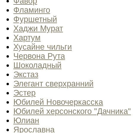
Фавор
Фламинго
Фуршетный
Хаджи Мурат
Хартум
Хусайне чильги
Червона Рута
Шоколадный
Экстаз
Элегант сверхранний
Эстер
Юбилей Новочеркасска
Юбилей херсонского "Дачника"
Юлиан
Ярославна