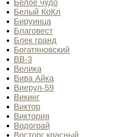
Белое чудо
Белый КоКл
Бируинца
Благовест
Блек гранд
Богатяновский
ВВ-3
Велика
Вива Айка
Виерул-59
Викинг
Виктор
Виктория
Водограй
Восторг красный