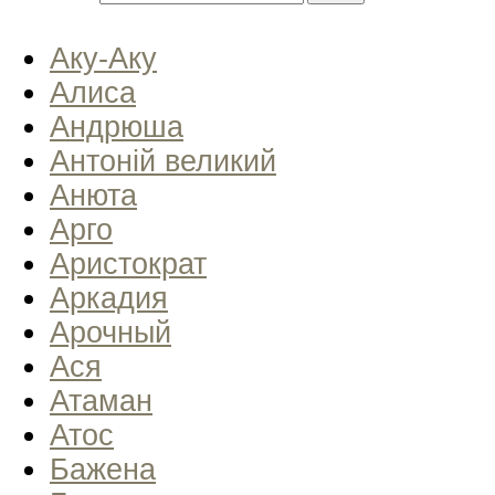
Аку-Аку
Алиса
Андрюша
Антоній великий
Анюта
Арго
Аристократ
Аркадия
Арочный
Ася
Атаман
Атос
Бажена