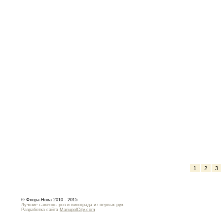
1
2
3
© Флора-Нова 2010 - 2015
Лучшие саженцы роз и винограда из первых рук
Разработка сайта
MariupolCity.com