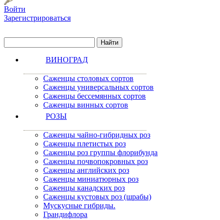
Войти
Зарегистрироваться
ВИНОГРАД
Саженцы столовых сортов
Саженцы универсальных сортов
Саженцы бессемянных сортов
Саженцы винных сортов
РОЗЫ
Саженцы чайно-гибридных роз
Саженцы плетистых роз
Саженцы роз группы флорибунда
Саженцы почвопокровных роз
Саженцы английских роз
Саженцы миниатюрных роз
Саженцы канадских роз
Саженцы кустовых роз (шрабы)
Мускусные гибриды.
Грандифлора