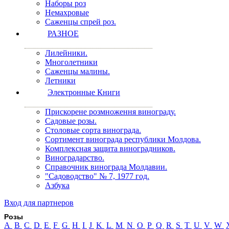
Наборы роз
Немахровые
Саженцы спрей роз.
РАЗНОЕ
Лилейники.
Многолетники
Саженцы малины.
Летники
Электронные Книги
Прискорене розмноження винограду.
Садовые розы.
Столовые сорта винограда.
Сортимент винограда республики Молдова.
Комплексная защита виноградников.
Виноградарство.
Справочник винограда Молдавии.
"Садоводство" № 7, 1977 год.
Азбука
Вход для партнеров
Розы
A
B
C
D
E
F
G
H
I
J
K
L
M
N
O
P
Q
R
S
T
U
V
W