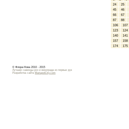
24
25
45
46
66
67
87
88
106
107
123
124
140
141
157
158
174
175
© Флора-Нова 2010 - 2015
Лучшие саженцы роз и винограда из первых рук
Разработка сайта
MariupolCity.com