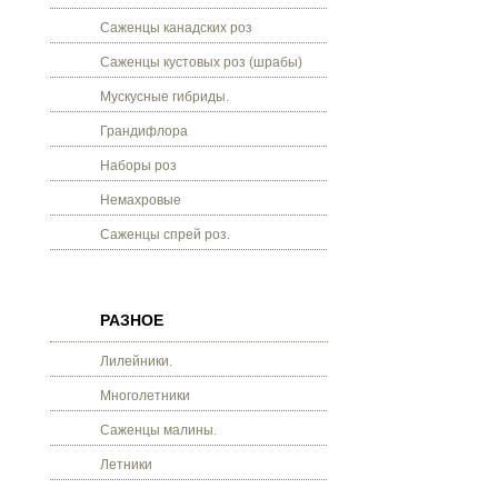
Саженцы канадских роз
Саженцы кустовых роз (шрабы)
Мускусные гибриды.
Грандифлора
Наборы роз
Немахровые
Саженцы спрей роз.
РАЗНОЕ
Лилейники.
Многолетники
Саженцы малины.
Летники