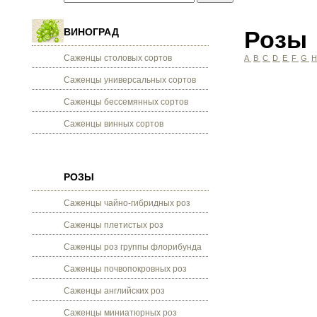
ВИНОГРАД
Розы
Саженцы столовых сортов
A
B
C
D
E
F
G
Саженцы универсальных сортов
Саженцы бессемянных сортов
Саженцы винных сортов
РОЗЫ
Саженцы чайно-гибридных роз
Саженцы плетистых роз
Саженцы роз группы флорибунда
Саженцы почвопокровных роз
Саженцы английских роз
Саженцы миниатюрных роз