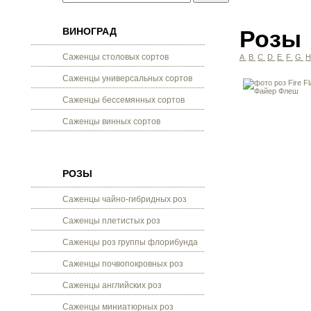
ВИНОГРАД
Розы
Саженцы столовых сортов
A
B
C
D
E
F
G
Саженцы универсальных сортов
Саженцы бессемянных сортов
Саженцы винных сортов
РОЗЫ
Саженцы чайно-гибридных роз
Саженцы плетистых роз
Саженцы роз группы флорибунда
Саженцы почвопокровных роз
Саженцы английских роз
Саженцы миниатюрных роз