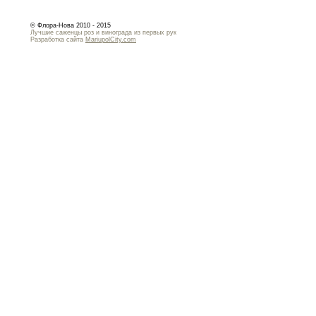
© Флора-Нова 2010 - 2015
Лучшие саженцы роз и винограда из первых рук
Разработка сайта
MariupolCity.com