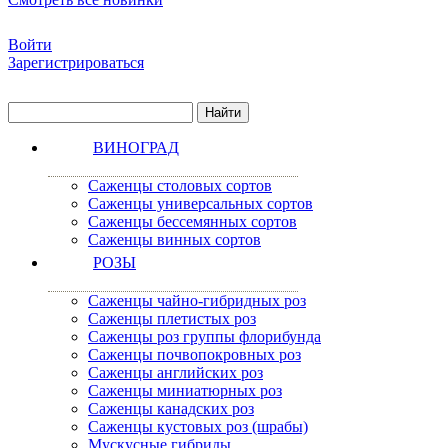
Войти
Зарегистрироваться
ВИНОГРАД
Саженцы столовых сортов
Саженцы универсальных сортов
Саженцы бессемянных сортов
Саженцы винных сортов
РОЗЫ
Саженцы чайно-гибридных роз
Саженцы плетистых роз
Саженцы роз группы флорибунда
Саженцы почвопокровных роз
Саженцы английских роз
Саженцы миниатюрных роз
Саженцы канадских роз
Саженцы кустовых роз (шрабы)
Мускусные гибриды.