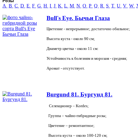
Розы
A
B
C
D
E
F
G
H
I
J
K
L
M
N
O
P
Q
R
S
T
U
V
W
Bull's Eye. Бычьи Глаза
Цветение - непрерывное; достаточно обильное;
Высота куста - около 90 см;
Диаметр цветка - около 11 см:
Устойчивость к болезням и морозам - средняя;
Аромат - отсутствует.
Burgund 81. Бургунд 81.
Селекционер – Kordes;
Группа – чайно-гибридные розы;
Цветение – ремонтантное;
Высота куста – около 100-120 см;