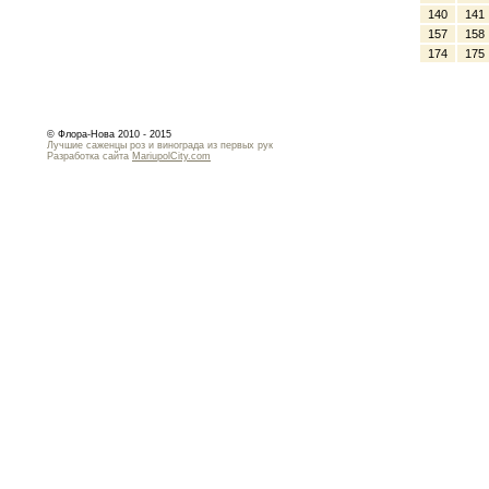
140
141
157
158
174
175
© Флора-Нова 2010 - 2015
Лучшие саженцы роз и винограда из первых рук
Разработка сайта
MariupolCity.com