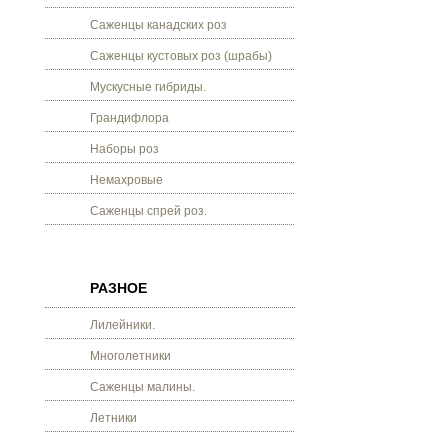
Саженцы канадских роз
Саженцы кустовых роз (шрабы)
Мускусные гибриды.
Грандифлора
Наборы роз
Немахровые
Саженцы спрей роз.
РАЗНОЕ
Лилейники.
Многолетники
Саженцы малины.
Летники