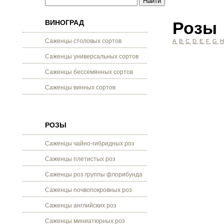
ВИНОГРАД
Розы
Саженцы столовых сортов
A
B
C
D
E
F
G
Саженцы универсальных сортов
Саженцы бессемянных сортов
Саженцы винных сортов
РОЗЫ
Саженцы чайно-гибридных роз
Саженцы плетистых роз
Саженцы роз группы флорибунда
Саженцы почвопокровных роз
Саженцы английских роз
Саженцы миниатюрных роз