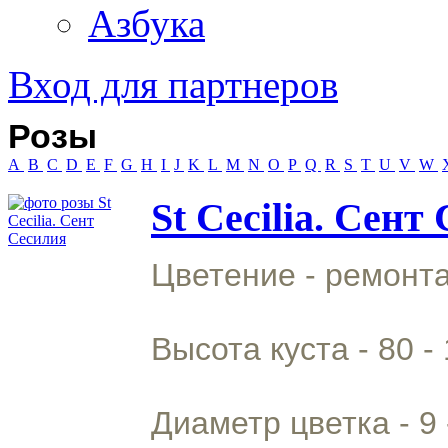
Азбука
Вход для партнеров
Розы
A
B
C
D
E
F
G
H
I
J
K
L
M
N
O
P
Q
R
S
T
U
V
W
St Cecilia. Сент
Цветение - ремонт
Высота куста - 80 - 
Диаметр цветка - 9 