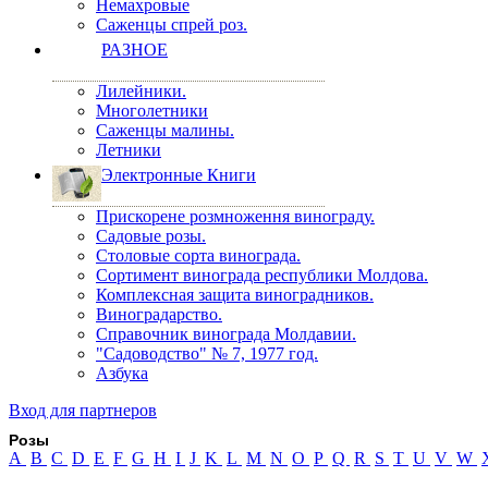
Немахровые
Саженцы спрей роз.
РАЗНОЕ
Лилейники.
Многолетники
Саженцы малины.
Летники
Электронные Книги
Прискорене розмноження винограду.
Садовые розы.
Столовые сорта винограда.
Сортимент винограда республики Молдова.
Комплексная защита виноградников.
Виноградарство.
Справочник винограда Молдавии.
"Садоводство" № 7, 1977 год.
Азбука
Вход для партнеров
Розы
A
B
C
D
E
F
G
H
I
J
K
L
M
N
O
P
Q
R
S
T
U
V
W