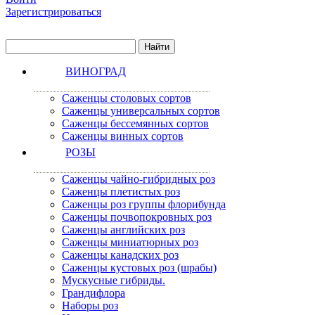
Зарегистрироваться
ВИНОГРАД
Саженцы столовых сортов
Саженцы универсальных сортов
Саженцы бессемянных сортов
Саженцы винных сортов
РОЗЫ
Саженцы чайно-гибридных роз
Саженцы плетистых роз
Саженцы роз группы флорибунда
Саженцы почвопокровных роз
Саженцы английских роз
Саженцы миниатюрных роз
Саженцы канадских роз
Саженцы кустовых роз (шрабы)
Мускусные гибриды.
Грандифлора
Наборы роз