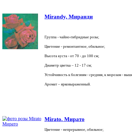
Mirandy, Миранди
Группа - чайно-гибридные розы;
Цветение - ремонтантное, обильное;
Высота куста - от 70 -
до 100 см
;
Диаметр цветка – 12 -
17 см
;
Устойчивость к болезням - средняя, к морозам - выш
Аромат – ярковыраженный.
Mirato. Мирато
Цветение - непрерывное, обильное;