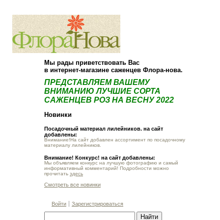
О компании
Как купить
Мы рады приветствовать Вас
в интернет-магазине саженцев Флора-нова.
ПРЕДСТАВЛЯЕМ ВАШЕМУ
ВНИМАНИЮ ЛУЧШИЕ СОРТА
САЖЕНЦЕВ РОЗ НА ВЕСНУ 2022
Новинки
Посадочный материал лилейников. на сайт
добавлены:
Внимание!На сайт добавлен ассортимент по посадочному
материалу лилейников.
Внимание! Конкурс! на сайт добавлены:
Мы объявляем конкурс на лучшую фотографию и самый
информативный комментарий! Подробности можно
прочитать
здесь
Смотреть все новинки
Войти
Зарегистрироваться