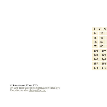
1
2
3
24
25
45
46
66
67
87
88
106
107
123
124
140
141
157
158
174
175
© Флора-Нова 2010 - 2015
Лучшие саженцы роз и винограда из первых рук
Разработка сайта
MariupolCity.com