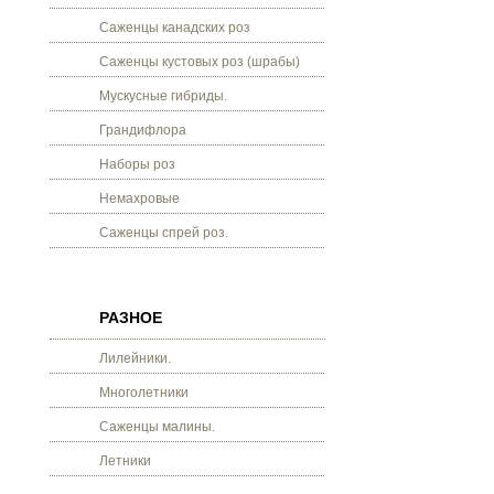
Саженцы канадских роз
Саженцы кустовых роз (шрабы)
Мускусные гибриды.
Грандифлора
Наборы роз
Немахровые
Саженцы спрей роз.
РАЗНОЕ
Лилейники.
Многолетники
Саженцы малины.
Летники