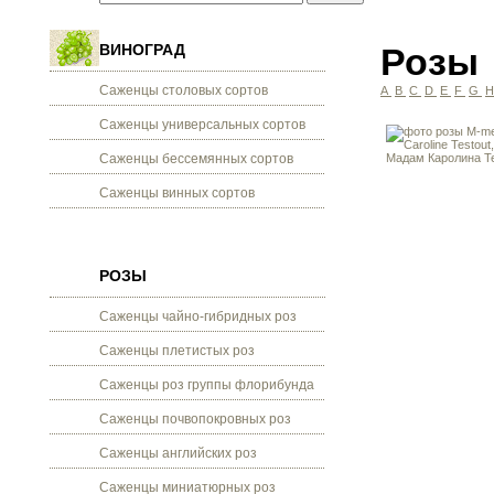
ВИНОГРАД
Розы
Саженцы столовых сортов
A
B
C
D
E
F
G
Саженцы универсальных сортов
Саженцы бессемянных сортов
Саженцы винных сортов
РОЗЫ
Саженцы чайно-гибридных роз
Саженцы плетистых роз
Саженцы роз группы флорибунда
Саженцы почвопокровных роз
Саженцы английских роз
Саженцы миниатюрных роз