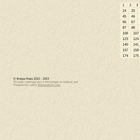
1
2
3
24
25
45
46
66
67
87
88
106
107
123
124
140
141
157
158
174
175
© Флора-Нова 2010 - 2015
Лучшие саженцы роз и винограда из первых рук
Разработка сайта
MariupolCity.com