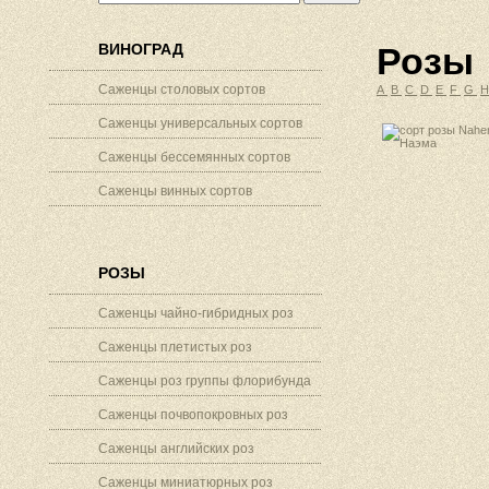
ВИНОГРАД
Розы
Саженцы столовых сортов
A
B
C
D
E
F
G
Саженцы универсальных сортов
Саженцы бессемянных сортов
Саженцы винных сортов
РОЗЫ
Саженцы чайно-гибридных роз
Саженцы плетистых роз
Саженцы роз группы флорибунда
Саженцы почвопокровных роз
Саженцы английских роз
Саженцы миниатюрных роз