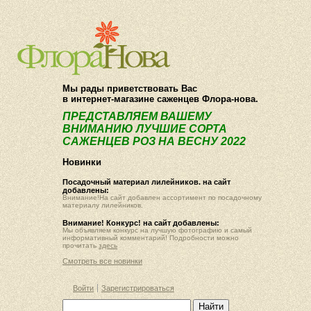
О компании
Как купить
Мы рады приветствовать Вас
в интернет-магазине саженцев Флора-нова.
ПРЕДСТАВЛЯЕМ ВАШЕМУ
ВНИМАНИЮ ЛУЧШИЕ СОРТА
САЖЕНЦЕВ РОЗ НА ВЕСНУ 2022
Новинки
Посадочный материал лилейников. на сайт
добавлены:
Внимание!На сайт добавлен ассортимент по посадочному
материалу лилейников.
Внимание! Конкурс! на сайт добавлены:
Мы объявляем конкурс на лучшую фотографию и самый
информативный комментарий! Подробности можно
прочитать
здесь
Смотреть все новинки
Войти
Зарегистрироваться