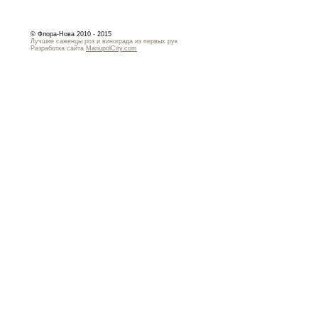
© Флора-Нова 2010 - 2015
Лучшие саженцы роз и винограда из первых рук
Разработка сайта
MariupolCity.com