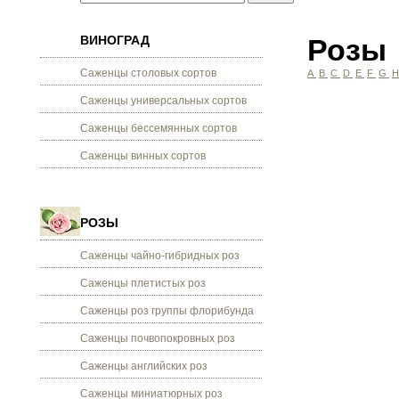
ВИНОГРАД
Розы
Саженцы столовых сортов
A
B
C
D
E
F
G
Саженцы универсальных сортов
Саженцы бессемянных сортов
Саженцы винных сортов
РОЗЫ
Саженцы чайно-гибридных роз
Саженцы плетистых роз
Саженцы роз группы флорибунда
Саженцы почвопокровных роз
Саженцы английских роз
Саженцы миниатюрных роз