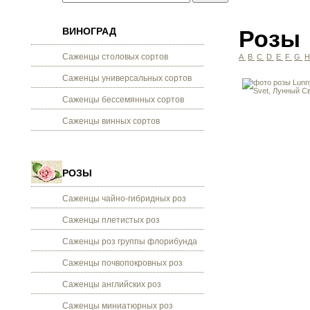
ВИНОГРАД
Розы
Саженцы столовых сортов
A
B
C
D
E
F
G
Саженцы универсальных сортов
Саженцы бессемянных сортов
Саженцы винных сортов
РОЗЫ
Саженцы чайно-гибридных роз
Саженцы плетистых роз
Саженцы роз группы флорибунда
Саженцы почвопокровных роз
Саженцы английских роз
Саженцы миниатюрных роз