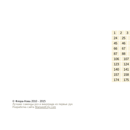
1
2
3
24
25
45
46
66
67
87
88
106
107
123
124
140
141
157
158
174
175
© Флора-Нова 2010 - 2015
Лучшие саженцы роз и винограда из первых рук
Разработка сайта
MariupolCity.com