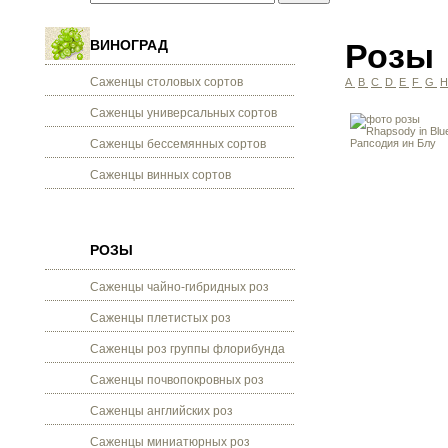
ВИНОГРАД
Розы
Саженцы столовых сортов
A
B
C
D
E
F
G
Саженцы универсальных сортов
Саженцы бессемянных сортов
Саженцы винных сортов
РОЗЫ
Саженцы чайно-гибридных роз
Саженцы плетистых роз
Саженцы роз группы флорибунда
Саженцы почвопокровных роз
Саженцы английских роз
Саженцы миниатюрных роз