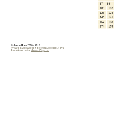
87
88
106
107
123
124
140
141
157
158
174
175
© Флора-Нова 2010 - 2015
Лучшие саженцы роз и винограда из первых рук
Разработка сайта
MariupolCity.com