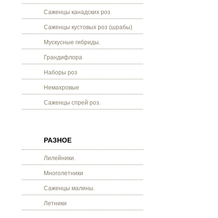
Саженцы канадских роз
Саженцы кустовых роз (шрабы)
Мускусные гибриды.
Грандифлора
Наборы роз
Немахровые
Саженцы спрей роз.
РАЗНОЕ
Лилейники.
Многолетники
Саженцы малины.
Летники