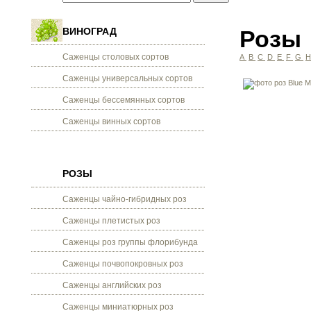
ВИНОГРАД
Розы
Саженцы столовых сортов
A
B
C
D
E
F
G
Саженцы универсальных сортов
Саженцы бессемянных сортов
Саженцы винных сортов
РОЗЫ
Саженцы чайно-гибридных роз
Саженцы плетистых роз
Саженцы роз группы флорибунда
Саженцы почвопокровных роз
Саженцы английских роз
Саженцы миниатюрных роз