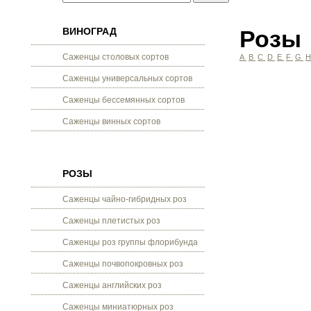
ВИНОГРАД
Розы
Саженцы столовых сортов
A
B
C
D
E
F
G
Саженцы универсальных сортов
Саженцы бессемянных сортов
Саженцы винных сортов
РОЗЫ
Саженцы чайно-гибридных роз
Саженцы плетистых роз
Саженцы роз группы флорибунда
Саженцы почвопокровных роз
Саженцы английских роз
Саженцы миниатюрных роз