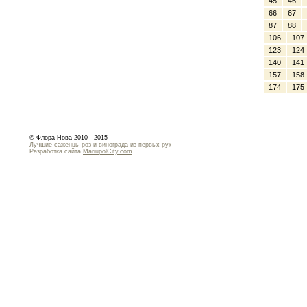
45
46
66
67
87
88
106
107
123
124
140
141
157
158
174
175
© Флора-Нова 2010 - 2015
Лучшие саженцы роз и винограда из первых рук
Разработка сайта
MariupolCity.com