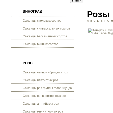
ВИНОГРАД
Розы
Саженцы столовых сортов
A
B
C
D
E
F
G
Саженцы универсальных сортов
Саженцы бессемянных сортов
Саженцы винных сортов
РОЗЫ
Саженцы чайно-гибридных роз
Саженцы плетистых роз
Саженцы роз группы флорибунда
Саженцы почвопокровных роз
Саженцы английских роз
Саженцы миниатюрных роз