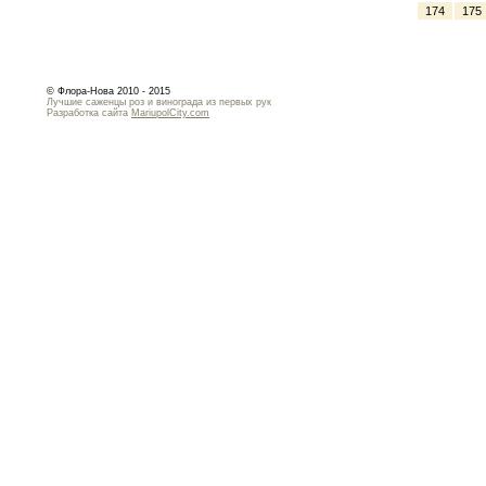
174
175
© Флора-Нова 2010 - 2015
Лучшие саженцы роз и винограда из первых рук
Разработка сайта
MariupolCity.com