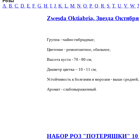
Розы
A
B
C
D
E
F
G
H
I
J
K
L
M
N
O
P
Q
R
S
T
U
V
W
Zwesda Oktiabria, Звезда Октября
Группа - чайно-гибридные;
Цветение - ремонтантное, обильное;
Высота куста - 70 - 80 см;
Диаметр цветка – 10 - 11 см;
Устойчивость к болезням и морозам - выше средней;
Аромат - слабовыраженный.
НАБОР РОЗ "ПОТЕРЯШКИ" 10 