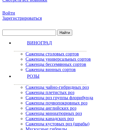
Войти
Зарегистрироваться
ВИНОГРАД
Саженцы столовых сортов
Саженцы универсальных сортов
Саженцы бессемянных сортов
Саженцы винных сортов
РОЗЫ
Саженцы чайно-гибридных роз
Саженцы плетистых роз
Саженцы роз группы флорибунда
Саженцы почвопокровных роз
Саженцы английских роз
Саженцы миниатюрных роз
Саженцы канадских роз
Саженцы кустовых роз (шрабы)
Мускусные гибриды.